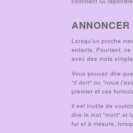
comment lui répondre 
ANNONCER 
Lorsqu'un proche meu
enfants. Pourtant, ce 
avec des mots simple
Vous pouvez dire que
"il dort"
ou
"nous l'av
premier et ces formul
Il est inutile de voul
dire le mot "mort" et
fur et à mesure, lorsqu