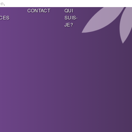
en
.
E
CONTACT
QUI
CES
SUIS-
JE?