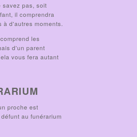
 savez pas, soit
nfant, il comprendra
ns à d'autres moments.
t comprend les
 mais d'un parent
cela vous fera autant
RARIUM
un proche est
u défunt au funérarium