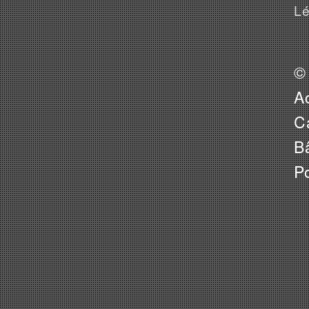
Lé
©
A
Ca
B
P