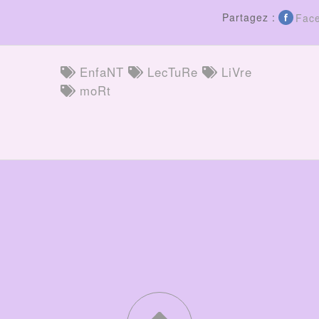
Partagez :
Fac
EnfaNT
LecTuRe
LiVre
moRt