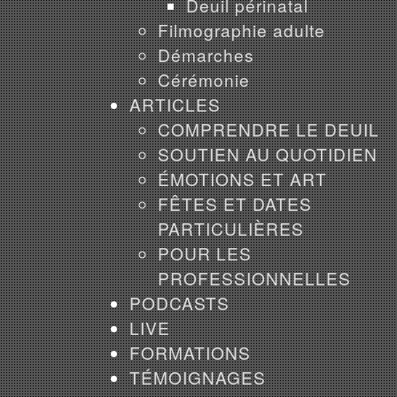
Deuil périnatal
Filmographie adulte
Démarches
Cérémonie
ARTICLES
COMPRENDRE LE DEUIL
SOUTIEN AU QUOTIDIEN
ÉMOTIONS ET ART
FÊTES ET DATES
PARTICULIÈRES
POUR LES
PROFESSIONNELLES
PODCASTS
LIVE
FORMATIONS
TÉMOIGNAGES