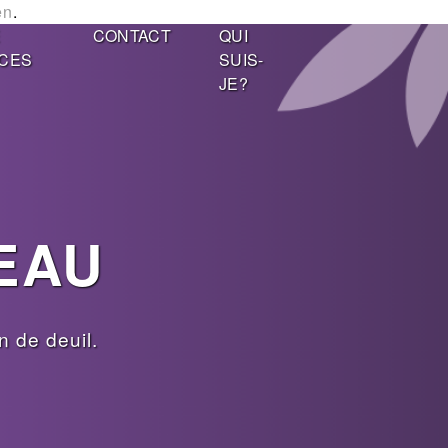
en
.
E
CONTACT
QUI
CES
SUIS-
JE?
EAU
 de deuil.