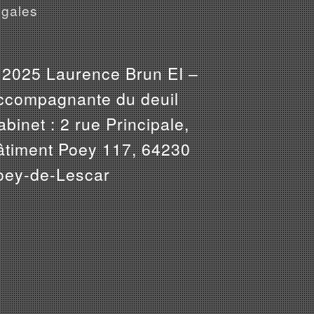
gales
 2025 Laurence Brun EI –
ccompagnante du deuil
binet : 2 rue Principale,
âtiment Poey 117, 64230
oey-de-Lescar