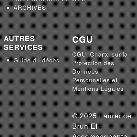
ARCHIVES
CGU
AUTRES
SERVICES
CGU, Charte sur la
Guide du décès
Protection des
Données
Personnelles et
Mentions Légales
© 2025 Laurence
Brun EI –
Accompagnante