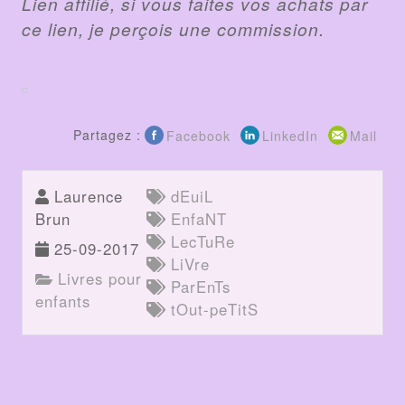
Lien affilié, si vous faites vos achats par
ce lien, je perçois une commission.
Partagez :
Facebook
LinkedIn
Mail
Laurence
dEuiL
Brun
EnfaNT
LecTuRe
25-09-2017
LiVre
Livres pour
ParEnTs
enfants
tOut-peTitS