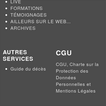
LIVE
FORMATIONS
TÉMOIGNAGES
AILLEURS SUR LE WEB...
ARCHIVES
CGU
AUTRES
SERVICES
CGU, Charte sur la
Guide du décès
Protection des
Données
Personnelles et
Mentions Légales