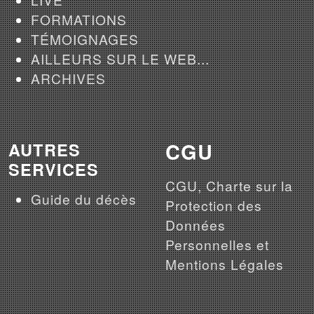
FORMATIONS
TÉMOIGNAGES
AILLEURS SUR LE WEB...
ARCHIVES
CGU
AUTRES
SERVICES
CGU, Charte sur la
Guide du décès
Protection des
Données
Personnelles et
Mentions Légales