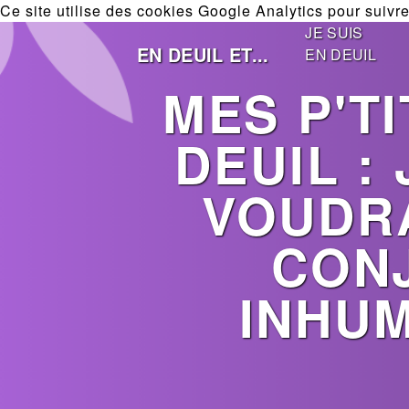
Ce site utilise des cookies Google Analytics pour suivre 
JE SUIS
EN DEUIL ET...
EN DEUIL
MES P'T
DEUIL :
VOUDRA
CONJ
INHUM