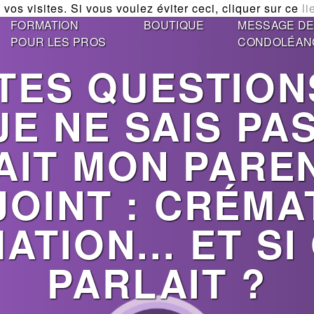
vos visites. Si vous voulez éviter ceci, cliquer sur ce
li
FORMATION
BOUTIQUE
MESSAGE D
POUR LES PROS
CONDOLÉAN
ITES QUESTION
 JE NE SAIS PA
IT MON PARE
OINT : CRÉMA
ATION... ET SI
PARLAIT ?