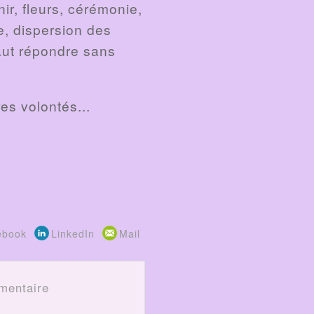
ir, fleurs, cérémonie,
e, dispersion des
faut répondre sans
es volontés...
ebook
LinkedIn
Mail
mentaire