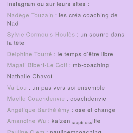
Instagram ou sur leurs sites :
Nadège Touzain
: les créa coaching de
Nad
Sylvie Cormouls-Houlès
: un sourire dans
la tête
Delphine Tourré
: le temps d’être libre
Magali Bibert-Le Goff
: mb-coaching
Nathalie Chavot
Va Lou
: un pas vers soi ensemble
Maëlle Coachdenvie
: coachdenvie
Angélique Barthélémy
: ose et change
Amandine Wu
: kaizen
life
happiness
Pauline Clem
: paulinemcoaching