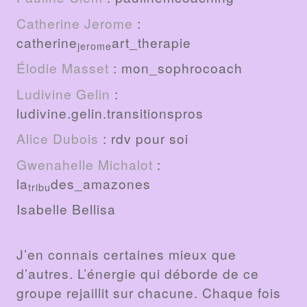
Catherine Jerome
:
catherine
art_therapie
jerome
Élodie Masset
: mon_sophrocoach
Ludivine Gelin
:
ludivine.gelin.transitionspros
Alice Dubois
: rdv pour soi
Gwenahelle Michalot
:
la
des_amazones
tribu
Isabelle Bellisa
J’en connais certaines mieux que
d’autres. L’énergie qui déborde de ce
groupe rejaillit sur chacune. Chaque fois