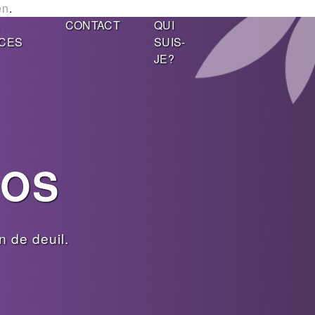
en
.
E
CONTACT
QUI
CES
SUIS-
JE?
GOS
 de deuil.