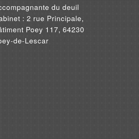
ccompagnante du deuil
binet : 2 rue Principale,
âtiment Poey 117, 64230
oey-de-Lescar