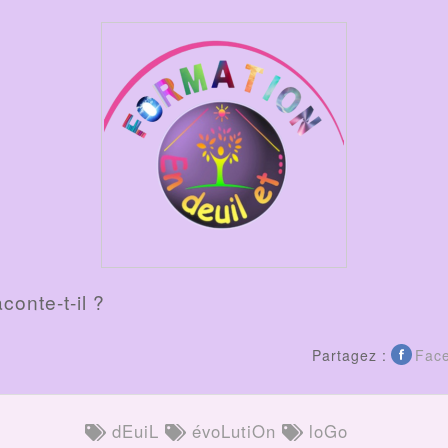
aconte-t-il ?
Partagez :
Fac
dEuiL
évoLutiOn
loGo