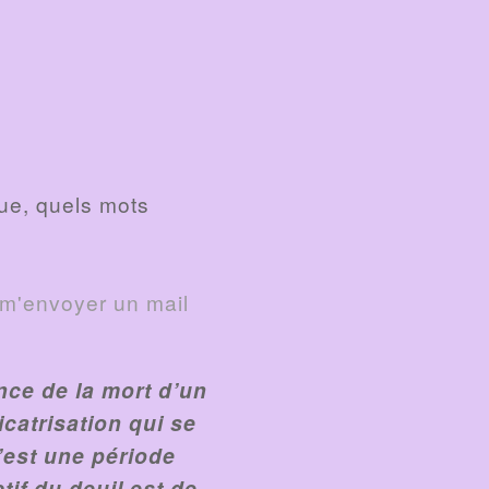
que, quels mots
m'envoyer un mail
nce de la mort d’un
icatrisation qui se
C’est une période
if du deuil est de