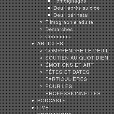
Témoignages
Deuil après suicide
Deuil périnatal
Filmographie adulte
Démarches
Cérémonie
ARTICLES
COMPRENDRE LE DEUIL
SOUTIEN AU QUOTIDIEN
ÉMOTIONS ET ART
FÊTES ET DATES
PARTICULIÈRES
POUR LES
PROFESSIONNELLES
PODCASTS
LIVE