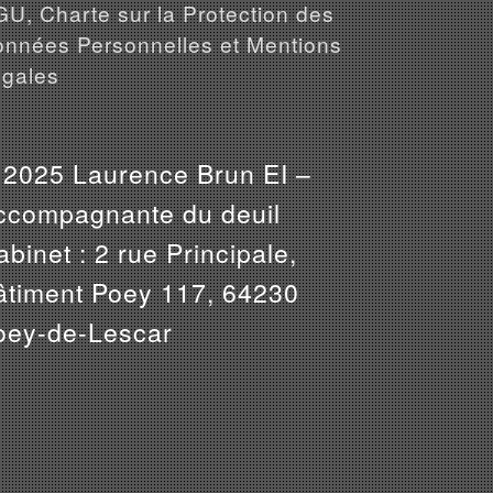
U, Charte sur la Protection des
nnées Personnelles et Mentions
gales
 2025 Laurence Brun EI –
ccompagnante du deuil
binet : 2 rue Principale,
âtiment Poey 117, 64230
oey-de-Lescar