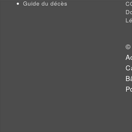
Guide du décès
CG
Do
Lé
©
A
Ca
B
P