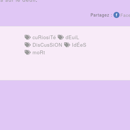
Partagez :
Fac
cuRiosiTé
dEuiL
DisCusSiON
IdÉeS
moRt