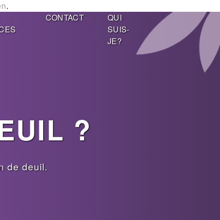
en
.
E
CONTACT
QUI
CES
SUIS-
JE?
EUIL ?
 de deuil.