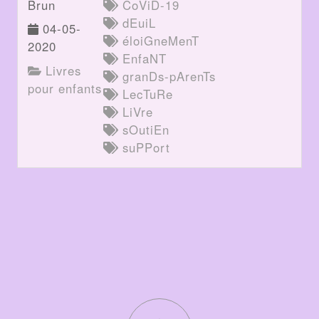
Brun
CoViD-19
dEuiL
04-05-
éloiGneMenT
2020
EnfaNT
Livres
granDs-pArenTs
pour enfants
LecTuRe
LiVre
sOutiEn
suPPort