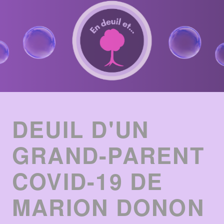
ENTRIES
LIST
DEUIL D'UN
GRAND-PARENT
COVID-19 DE
MARION DONON