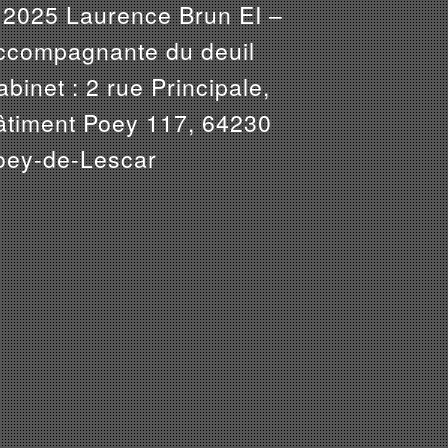
 2025 Laurence Brun EI –
ccompagnante du deuil
binet : 2 rue Principale,
âtiment Poey 117, 64230
oey-de-Lescar