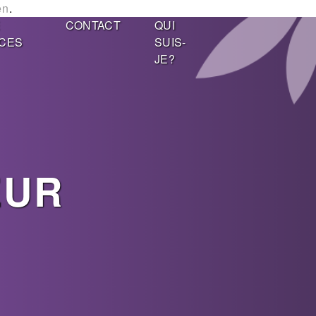
en
.
E
CONTACT
QUI
CES
SUIS-
JE?
EUR