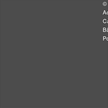
©
A
Ca
B
P