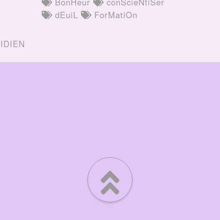
BonHeur
conScieNtiSer
dEuiL
ForMatiOn
IDIEN