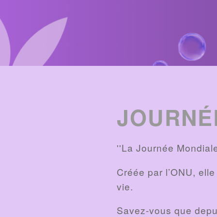
ENTRIES
LIST
JOURNÉ
''La Journée Mondial
Créée par l’ONU, elle 
vie.
Savez-vous que depuis