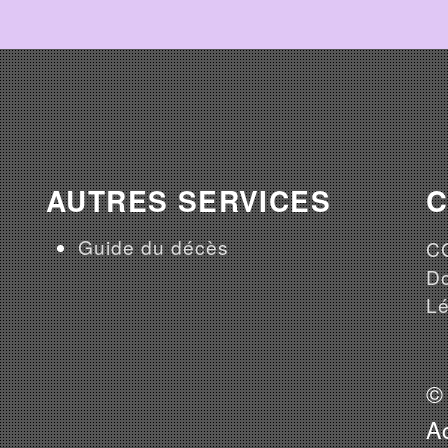
AUTRES SERVICES
Guide du décès
CG
Do
Lé
©
A