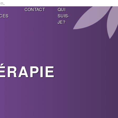
en
.
E
CONTACT
QUI
CES
SUIS-
JE?
ÉRAPIE