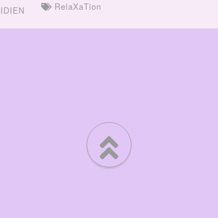
RelaXaTion
IDIEN