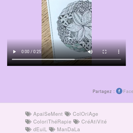
Partagez :
Fac
ApaiSeMent
ColOriAge
ColoriThéRapie
CréAtiVité
dEuiL
ManDaLa