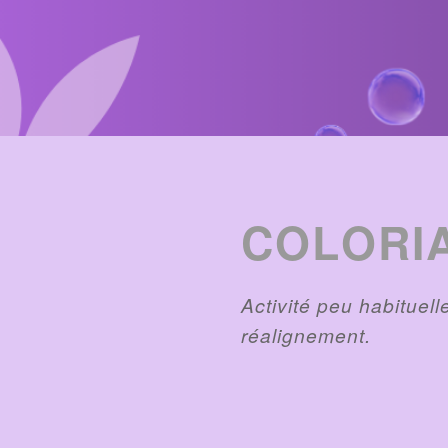
ENTRIES
LIST
COLORI
Activité peu habituell
réalignement.