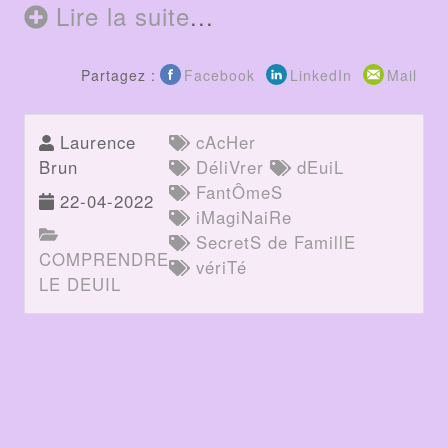
Lire la suite
...
Partagez :
Facebook
LinkedIn
Mail
Laurence
cAcHer
Brun
DéliVrer
dEuiL
FantÔmeS
22-04-2022
iMagiNaiRe
SecretS de FamillE
COMPRENDRE
vériTé
LE DEUIL