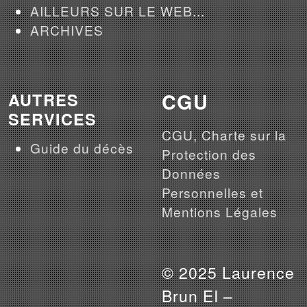
AILLEURS SUR LE WEB...
ARCHIVES
CGU
AUTRES
SERVICES
CGU, Charte sur la
Guide du décès
Protection des
Données
Personnelles et
Mentions Légales
© 2025 Laurence
Brun EI –