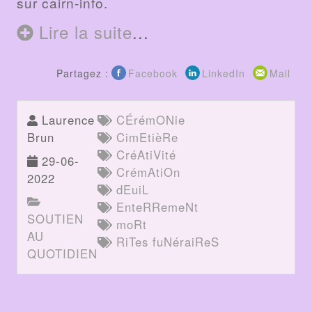
sur cairn-info.
Lire la suite
...
Partagez :
Facebook
LinkedIn
Mail
Laurence
CÉrémONie
Brun
CimEtièRe
CréAtiVité
29-06-
CrémAtiOn
2022
dEuiL
EnteRRemeNt
SOUTIEN
moRt
AU
RiTes fuNéraiReS
QUOTIDIEN