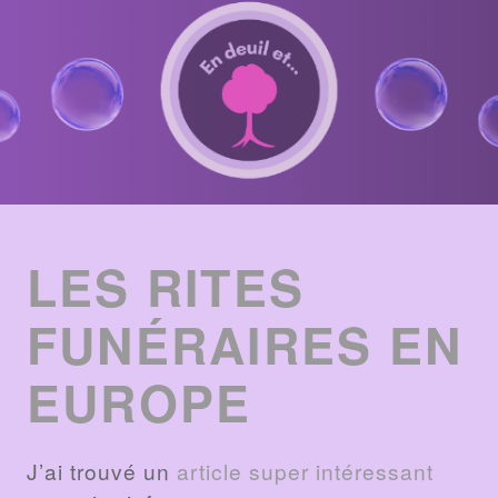
ENTRIES
LIST
LES RITES
FUNÉRAIRES EN
EUROPE
J’ai trouvé un
article super intéressant