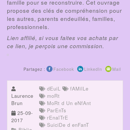
famille pour se reconstruire. Cet ouvrage
propose des clés de compréhension pour
les autres, parents endeuillés, familles,
professionnels.
Lien affilié, si vous faites vos achats par
ce lien, je perçois une commission.
Partagez :
Facebook
LinkedIn
Mail
dEuiL
fAMilLe
Laurence
moRt
Brun
MoRt d Un eNfAnt
ParEnTs
25-09-
rEnaîTrE
2017
SuiciDe d enFanT
Biblio