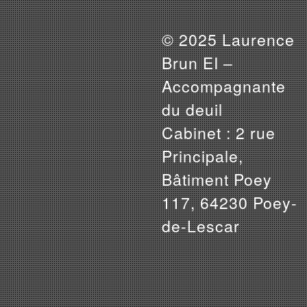
© 2025 Laurence
Brun EI –
Accompagnante
du deuil
Cabinet : 2 rue
Principale,
Bâtiment Poey
117, 64230 Poey-
de-Lescar