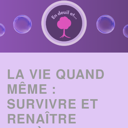
ENTRIES
LIST
LA VIE QUAND
MÊME :
SURVIVRE ET
RENAÎTRE