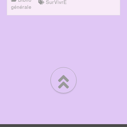
SurVivrE
générale