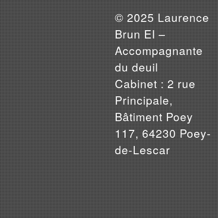
© 2025 Laurence
Brun EI –
Accompagnante
du deuil
Cabinet : 2 rue
Principale,
Bâtiment Poey
117, 64230 Poey-
de-Lescar