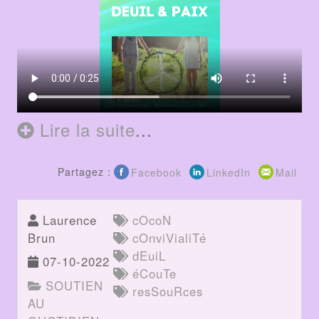
Lire la suite
...
Partagez :
Facebook
LinkedIn
Mail
Laurence
cOcoN
Brun
cOnviVialiTé
dEuiL
07-10-2022
éCouTe
SOUTIEN
resSouRces
AU