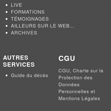
LIVE
FORMATIONS
TÉMOIGNAGES
AILLEURS SUR LE WEB...
ARCHIVES
CGU
AUTRES
SERVICES
CGU, Charte sur la
Guide du décès
Protection des
Données
Personnelles et
Mentions Légales