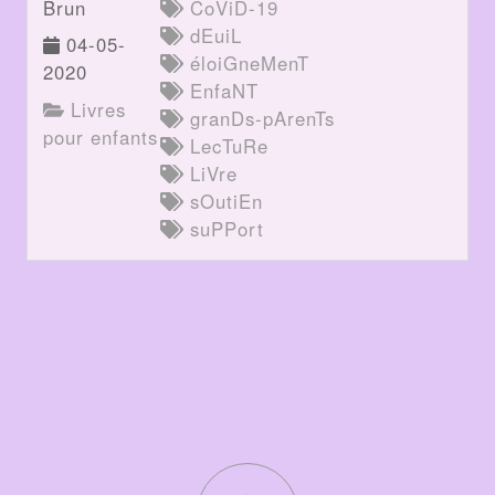
Brun
CoViD-19
dEuiL
04-05-
éloiGneMenT
2020
EnfaNT
Livres
granDs-pArenTs
pour enfants
LecTuRe
LiVre
sOutiEn
suPPort