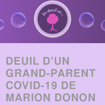
ENTRIES
LIST
DEUIL D'UN
GRAND-PARENT
COVID-19 DE
MARION DONON