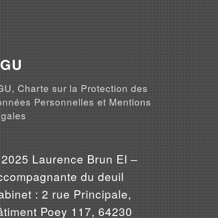
CGU
U, Charte sur la Protection des
nnées Personnelles et Mentions
gales
 2025 Laurence Brun EI –
ccompagnante du deuil
binet : 2 rue Principale,
âtiment Poey 117, 64230