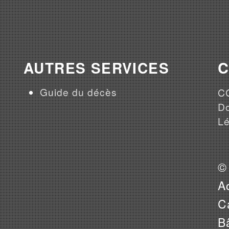
AUTRES SERVICES
Guide du décès
CG
Do
Lé
©
A
Ca
B