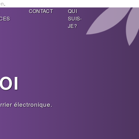
en
.
E
CONTACT
QUI
CES
SUIS-
JE?
OI
rier électronique.