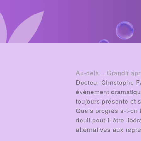
BILLET
Au-delà... Grandir apr
Docteur Christophe Fa
évènement dramatique 
toujours présente et s
Quels progrès a-t-on f
deuil peut-il être lib
alternatives aux regre