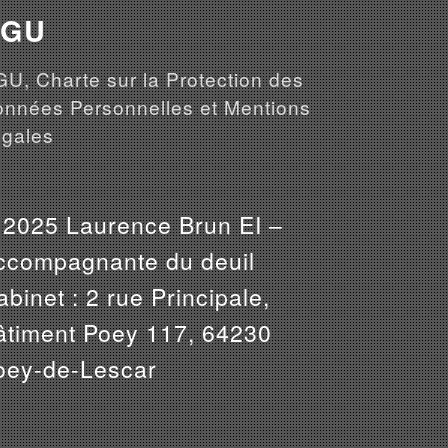
CGU
U, Charte sur la Protection des
nnées Personnelles et Mentions
gales
 2025 Laurence Brun EI –
ccompagnante du deuil
binet : 2 rue Principale,
âtiment Poey 117, 64230
oey-de-Lescar