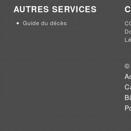
AUTRES SERVICES
Guide du décès
CG
Do
Lé
©
A
Ca
B
P