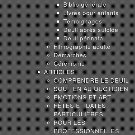
Biblio générale
Livres pour enfants
Témoignages
Deuil après suicide
Deuil périnatal
Filmographie adulte
Démarches
Cérémonie
ARTICLES
COMPRENDRE LE DEUIL
SOUTIEN AU QUOTIDIEN
ÉMOTIONS ET ART
FÊTES ET DATES
PARTICULIÈRES
POUR LES
PROFESSIONNELLES