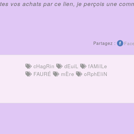
faites vos achats par ce lien, je perçois une com
Partagez :
Fac
cHagRin
dEuiL
fAMilLe
FAURÉ
mÈre
oRphEliN