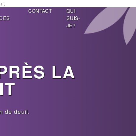
en
.
E
CONTACT
QUI
CES
SUIS-
JE?
APRÈS LA
NT
 de deuil.