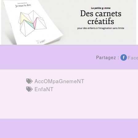
Partagez :
Fac
AccOMpaGnemeNT
EnfaNT