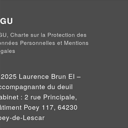
CGU
U, Charte sur la Protection des
nnées Personnelles et Mentions
gales
 2025 Laurence Brun EI –
ccompagnante du deuil
binet : 2 rue Principale,
âtiment Poey 117, 64230
oey-de-Lescar