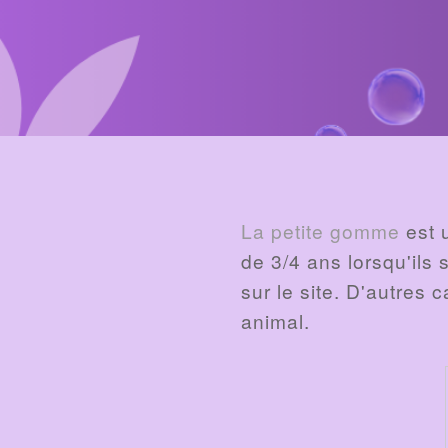
BILLET
La petite gomme
est 
de 3/4 ans lorsqu'ils
sur le site. D'autres c
animal.