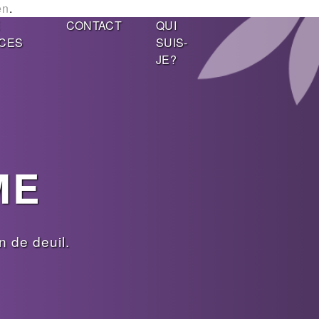
en
.
E
CONTACT
QUI
CES
SUIS-
JE?
ME
 de deuil.