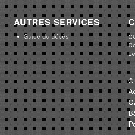
AUTRES SERVICES
Guide du décès
CG
Do
Lé
©
A
Ca
B
P