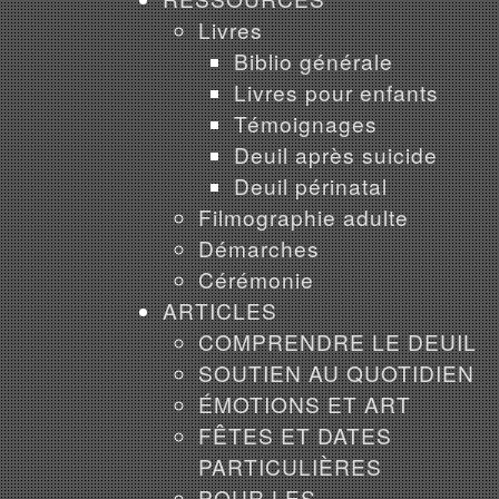
Livres
Biblio générale
Livres pour enfants
Témoignages
Deuil après suicide
Deuil périnatal
Filmographie adulte
Démarches
Cérémonie
ARTICLES
COMPRENDRE LE DEUIL
SOUTIEN AU QUOTIDIEN
ÉMOTIONS ET ART
FÊTES ET DATES
PARTICULIÈRES
POUR LES