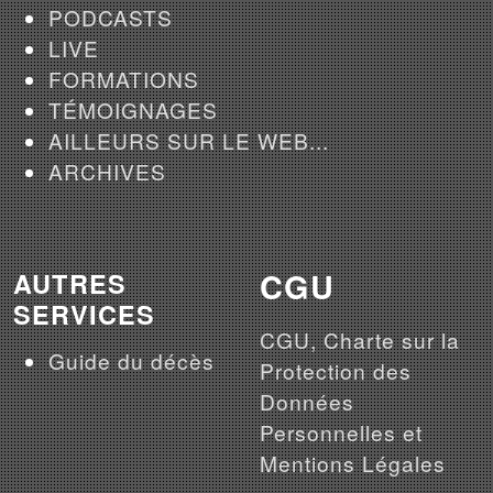
PODCASTS
LIVE
FORMATIONS
TÉMOIGNAGES
AILLEURS SUR LE WEB...
ARCHIVES
CGU
AUTRES
SERVICES
CGU, Charte sur la
Guide du décès
Protection des
Données
Personnelles et
Mentions Légales