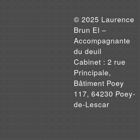
© 2025 Laurence
Brun EI –
Accompagnante
du deuil
Cabinet : 2 rue
Principale,
Bâtiment Poey
117, 64230 Poey-
de-Lescar