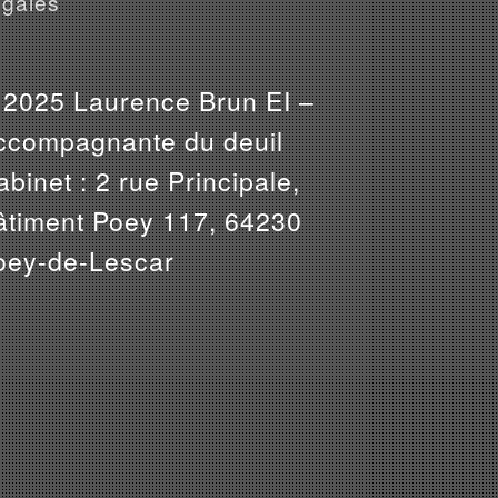
gales
 2025 Laurence Brun EI –
ccompagnante du deuil
binet : 2 rue Principale,
âtiment Poey 117, 64230
oey-de-Lescar