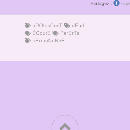
Partagez :
Fac
aDOlesCenT
dEuiL
ÉCoutE
ParEnTs
pErmaNeNcE