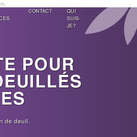
en
.
E
CONTACT
QUI
CES
SUIS-
JE?
TE POUR
DEUILLÉS
LES
 de deuil.