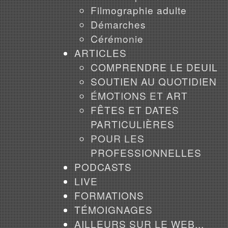
Filmographie adulte
Démarches
Cérémonie
ARTICLES
COMPRENDRE LE DEUIL
SOUTIEN AU QUOTIDIEN
ÉMOTIONS ET ART
FÊTES ET DATES
PARTICULIÈRES
POUR LES
PROFESSIONNELLES
PODCASTS
LIVE
FORMATIONS
TÉMOIGNAGES
AILLEURS SUR LE WEB...