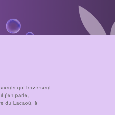
escents qui traversent
 j’en parle,
tre du Lacaoü, à