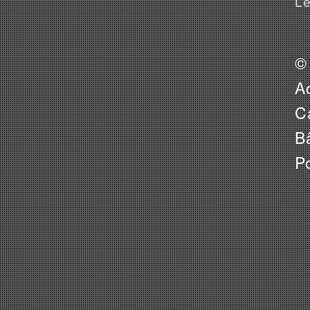
Lé
©
A
Ca
B
P