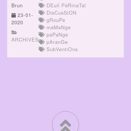
Brun
DEuil PéRinaTal
DisCusSiON
23-01-
gRouPe
2020
maMaNge
paPaNge
ARCHIVES
pAranGe
SubVentiOns