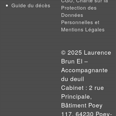
CGU, Charte sur la
Guide du décès
Protection des
Données
Personnelles et
Mentions Légales
© 2025 Laurence
Brun EI –
Accompagnante
du deuil
Cabinet : 2 rue
Principale,
Bâtiment Poey
117, 64230 Poey-