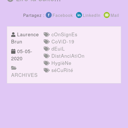
Partagez :
Facebook
LinkedIn
Mail
Laurence
cOnSignEs
Brun
CoViD-19
dEuiL
05-05-
DistAnciAtiOn
2020
HygièNe
séCuRité
ARCHIVES