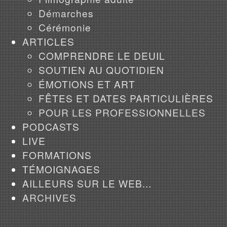
Démarches
Cérémonie
ARTICLES
COMPRENDRE LE DEUIL
SOUTIEN AU QUOTIDIEN
ÉMOTIONS ET ART
FÊTES ET DATES PARTICULIÈRES
POUR LES PROFESSIONNELLES
PODCASTS
LIVE
FORMATIONS
TÉMOIGNAGES
AILLEURS SUR LE WEB...
ARCHIVES