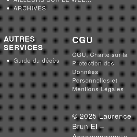
ARCHIVES
CGU
AUTRES
SERVICES
CGU, Charte sur la
Guide du décès
Protection des
Données
Personnelles et
Mentions Légales
© 2025 Laurence
Brun EI –
Accompagnante