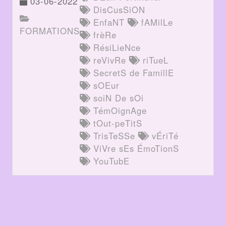
03-06-2022
DisCusSiON
EnfaNT
fAMilLe
FORMATIONS
frèRe
RésiLieNce
reVivRe
riTueL
SecretS de FamillE
sOEur
soiN De sOi
TémOignAge
tOut-peTitS
TrisTeSSe
vÉriTé
ViVre sEs ÉmoTionS
YouTubE