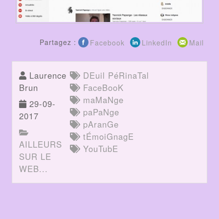
Partagez :
Facebook
LinkedIn
Mail
Laurence
DEuil PéRinaTal
Brun
FaceBooK
maMaNge
29-09-
paPaNge
2017
pAranGe
tÉmoiGnagE
AILLEURS
YouTubE
SUR LE
WEB...