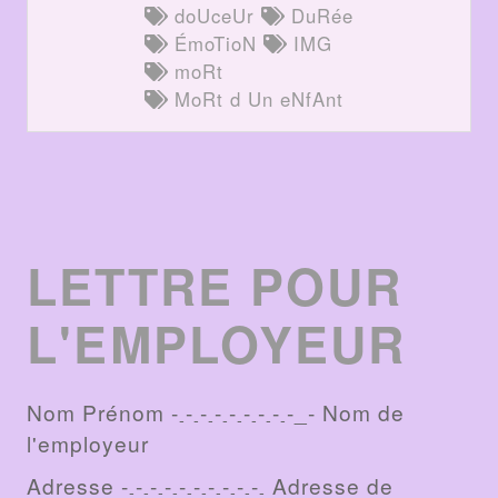
doUceUr
DuRée
ÉmoTioN
IMG
moRt
MoRt d Un eNfAnt
LETTRE POUR
L'EMPLOYEUR
Nom Prénom -
-
-
-
-
-
-
-
-_- Nom de
-
-
-
-
-
-
-
-
l'employeur
Adresse -
-
-
-
-
-
-
-
-
-
Adresse de
-
-
-
-
-
-
-
-
-
-