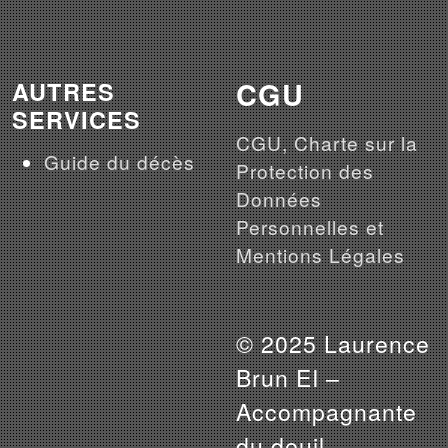
CGU
AUTRES
SERVICES
CGU, Charte sur la
Guide du décès
Protection des
Données
Personnelles et
Mentions Légales
© 2025 Laurence
Brun EI –
Accompagnante
du deuil