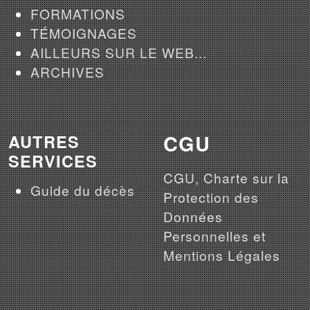
FORMATIONS
TÉMOIGNAGES
AILLEURS SUR LE WEB...
ARCHIVES
CGU
AUTRES
SERVICES
CGU, Charte sur la
Guide du décès
Protection des
Données
Personnelles et
Mentions Légales