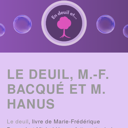
ENTRIES
LIST
LE DEUIL, M.-F.
BACQUÉ ET M.
HANUS
Le deuil
, livre de Marie-Frédérique