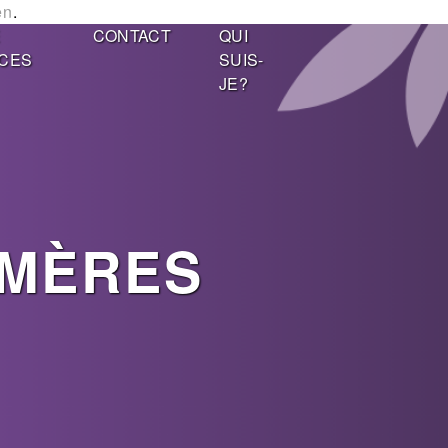
en
.
E
CONTACT
QUI
CES
SUIS-
JE?
 MÈRES