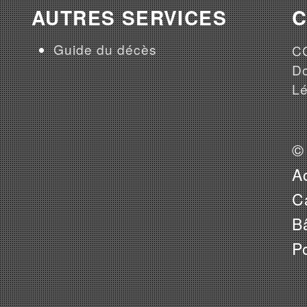
AUTRES SERVICES
Guide du décès
CG
Do
Lé
©
A
Ca
B
P