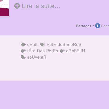
Lire la suite
...
Partagez :
Fac
dEuiL
FêtE deS mèReS
fÊte Des PèrEs
oRphEliN
soUveniR