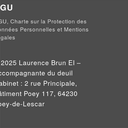
CGU
U, Charte sur la Protection des
nnées Personnelles et Mentions
gales
 2025 Laurence Brun EI –
ccompagnante du deuil
binet : 2 rue Principale,
âtiment Poey 117, 64230
oey-de-Lescar