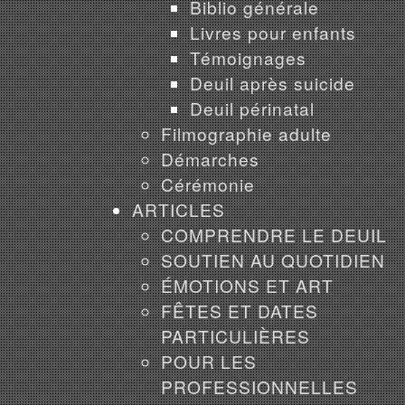
Biblio générale
Livres pour enfants
Témoignages
Deuil après suicide
Deuil périnatal
Filmographie adulte
Démarches
Cérémonie
ARTICLES
COMPRENDRE LE DEUIL
SOUTIEN AU QUOTIDIEN
ÉMOTIONS ET ART
FÊTES ET DATES
PARTICULIÈRES
POUR LES
PROFESSIONNELLES