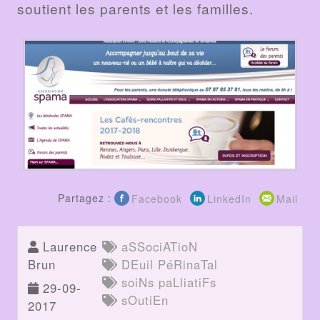
soutient les parents et les familles.
Partagez :
Facebook
LinkedIn
Mail
Laurence
aSSociATioN
Brun
DEuil PéRinaTal
soiNs paLliatiFs
29-09-
sOutiEn
2017