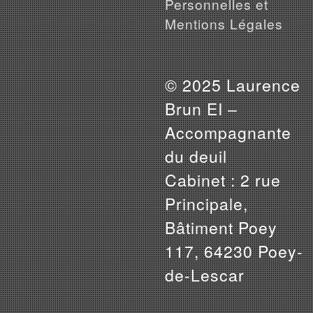
Personnelles et
Mentions Légales
© 2025 Laurence
Brun EI –
Accompagnante
du deuil
Cabinet : 2 rue
Principale,
Bâtiment Poey
117, 64230 Poey-
de-Lescar