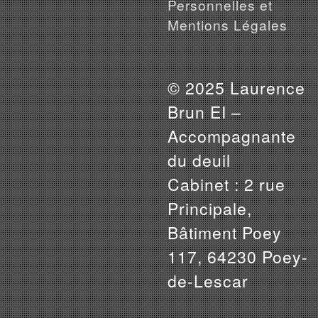
Personnelles et
Mentions Légales
© 2025 Laurence
Brun EI –
Accompagnante
du deuil
Cabinet : 2 rue
Principale,
Bâtiment Poey
117, 64230 Poey-
de-Lescar