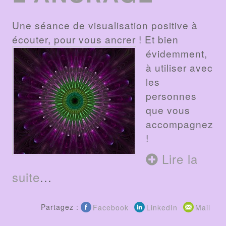
Une séance de visualisation positive à
écouter, pour vous ancrer !
Et bien
évidemment,
à utiliser avec
les
personnes
que vous
accompagnez
!
Lire la
suite
...
Partagez :
Facebook
LinkedIn
Mail