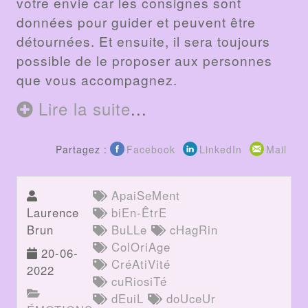
votre envie car les consignes sont
données pour guider et peuvent être
détournées. Et ensuite, il sera toujours
possible de le proposer aux personnes
que vous accompagnez.
Lire la suite
...
Partagez :
Facebook
LinkedIn
Mail
ApaiSeMent
Laurence
biEn-ÊtrE
Brun
BuLLe
cHagRin
ColOriAge
20-06-
CréAtiVité
2022
cuRiosiTé
dEuiL
doUceUr