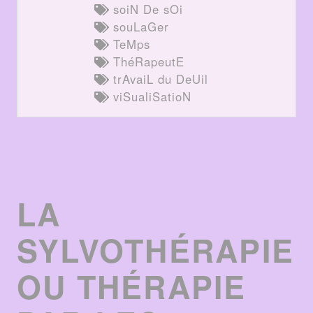
soiN De sOi
souLaGer
TeMps
ThéRapeutE
trAvaiL du DeUil
viSualiSatioN
LA
SYLVOTHÉRAPIE
OU THÉRAPIE