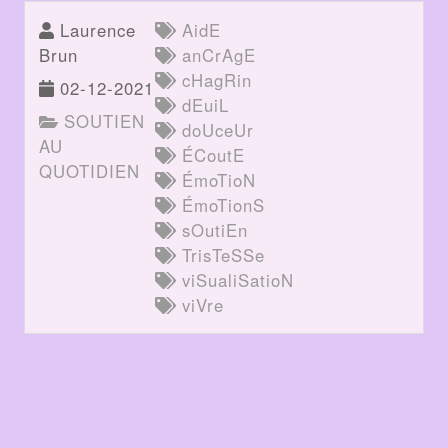
Laurence
AidE
Brun
anCrAgE
cHagRin
02-12-2021
dEuiL
SOUTIEN
doUceUr
AU
ÉCoutE
QUOTIDIEN
ÉmoTioN
ÉmoTionS
sOutiEn
TrisTeSSe
viSualiSatioN
viVre