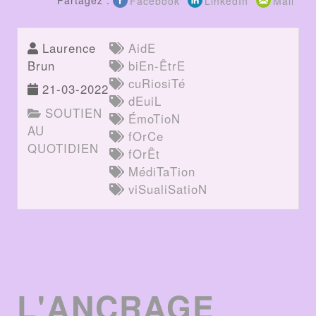
Partagez :
Facebook
LinkedIn
Mail
Laurence
AidE
Brun
biEn-ÊtrE
cuRiosiTé
21-03-2022
dEuiL
SOUTIEN
ÉmoTioN
AU
fOrCe
QUOTIDIEN
fOrÊt
MédiTaTion
viSualiSatioN
L'ANCRAGE