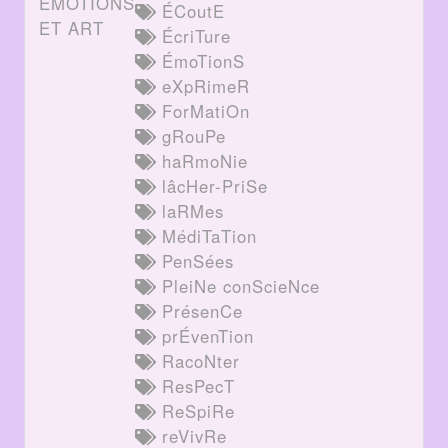
ÉMOTIONS
ÉCoutE
ET ART
ÉcriTure
ÉmoTionS
eXpRimeR
ForMatiOn
gRouPe
haRmoNie
lâcHer-PriSe
laRMes
MédiTaTion
PenSées
PleiNe conScieNce
PrésenCe
prÉvenTion
RacoNter
ResPecT
ReSpiRe
reVivRe